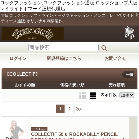
ロックファッション,ロックファッション通販,ロックショップ大阪,
レイライトポマード正規代理店
大阪ロックショップ・ヴィンテージファッション・メンズ・レ
PCサイト
ディース通販,オリジナル刺繍製作。
ログイン
新規登録はこちら
お問い合せ
【COLLECTIF】
一覧
おすすめ順
価格の安い順
売れ筋順
表示件数
:
1
2
次
»
COLLECTIF 50ｓ ROCKABILLY PENCIL